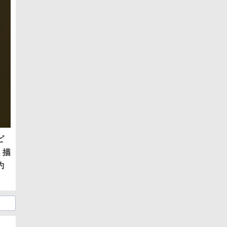
ピ
く描
約