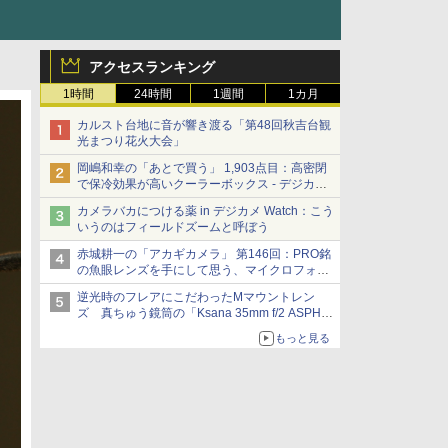
アクセスランキング
1時間
24時間
1週間
1カ月
カルスト台地に音が響き渡る「第48回秋吉台観
光まつり花火大会」
岡嶋和幸の「あとで買う」 1,903点目：高密閉
で保冷効果が高いクーラーボックス - デジカメ
Watch
カメラバカにつける薬 in デジカメ Watch：こう
いうのはフィールドズームと呼ぼう
赤城耕一の「アカギカメラ」 第146回：PRO銘
の魚眼レンズを手にして思う、マイクロフォー
サーズへの期待と可能性
逆光時のフレアにこだわったMマウントレン
ズ 真ちゅう鏡筒の「Ksana 35mm f/2 ASPH.
シルバークローム」
もっと見る