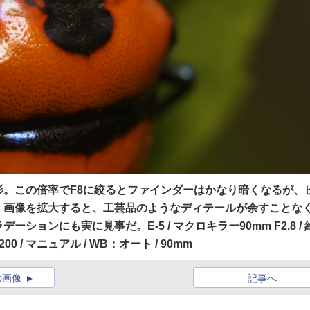
。この倍率でF8に絞るとファインダーはかなり暗くなるが、
。画像を拡大すると、工芸品のようなディテールが余すことな
ョンにも実に見事だ。E-5 / マクロキラー90mm F2.8 / 
 / ISO200 / マニュアル / WB：オート / 90mm
の画像
記事へ