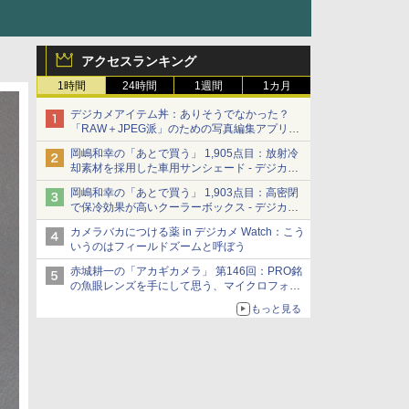
アクセスランキング
1時間
24時間
1週間
1カ月
デジカメアイテム丼：ありそうでなかった？
「RAW＋JPEG派」のための写真編集アプリ
カメラデフォルトのJPEGを大切にする
岡嶋和幸の「あとで買う」 1,905点目：放射冷
「Filmator」
却素材を採用した車用サンシェード - デジカメ
Watch
岡嶋和幸の「あとで買う」 1,903点目：高密閉
で保冷効果が高いクーラーボックス - デジカメ
Watch
カメラバカにつける薬 in デジカメ Watch：こう
いうのはフィールドズームと呼ぼう
赤城耕一の「アカギカメラ」 第146回：PRO銘
の魚眼レンズを手にして思う、マイクロフォー
サーズへの期待と可能性
もっと見る