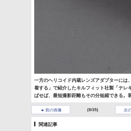
一方のヘリコイド内蔵レンズアダプターには、同
着する」で紹介したキルフィット社製「テレキラ
ばせば、最短撮影距離もその分短縮できる。
(8/35)
前の画像
次
関連記事