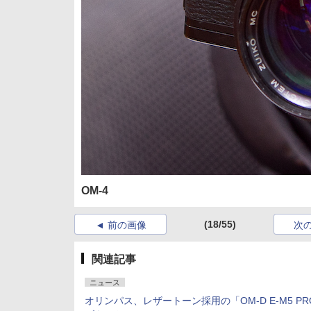
OM-4
(18/55)
前の画像
次
関連記事
ニュース
オリンパス、レザートーン採用の「OM-D E-M5 P