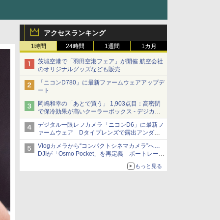
アクセスランキング
1時間
24時間
1週間
1カ月
茨城空港で「羽田空港フェア」が開催 航空会社
のオリジナルグッズなども販売
「ニコンD780」に最新ファームウェアアップデ
ート
岡嶋和幸の「あとで買う」 1,903点目：高密閉
で保冷効果が高いクーラーボックス - デジカメ
Watch
デジタル一眼レフカメラ「ニコンD6」に最新フ
ァームウェア Dタイプレンズで露出アンダー
になる現象の修正など
Vlogカメラから“コンパクトシネマカメラ”へ…
DJIが「Osmo Pocket」を再定義 ポートレート
重視の映像設計に
もっと見る