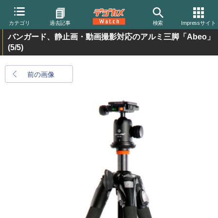
カテゴリ
過去記事
検索
Impressサイト
バンガード、静止画・動画撮影対応のアルミ三脚「Abeo」
(5/5)
前の画像