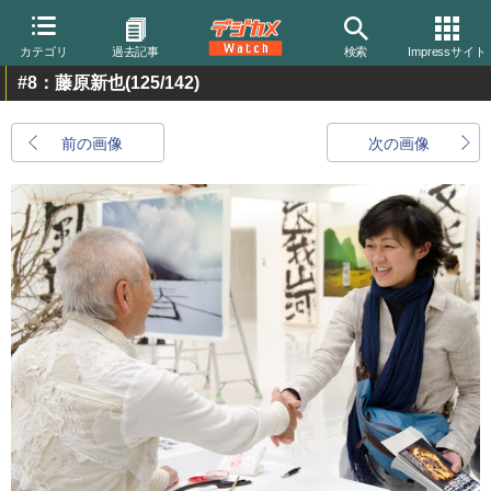
カテゴリ
過去記事
検索
Impressサイト
#8：藤原新也
(125/142)
前の画像
次の画像