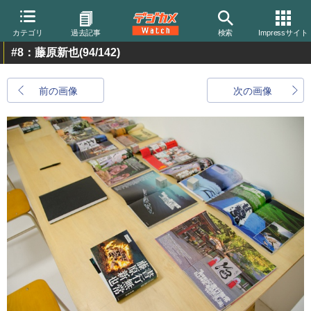
カテゴリ
過去記事
検索
Impressサイト
#8：藤原新也
(94/142)
前の画像
次の画像