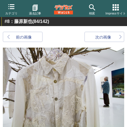
カテゴリ
過去記事
検索
Impressサイト
#8：藤原新也
(84/142)
前の画像
次の画像