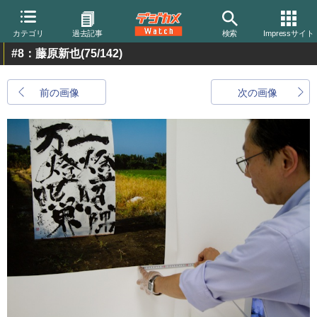
カテゴリ
過去記事
検索
Impressサイト
#8：藤原新也
(75/142)
前の画像
次の画像