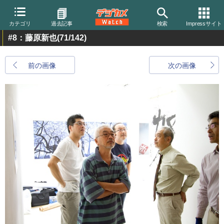
カテゴリ
過去記事
検索
Impressサイト
#8：藤原新也
(71/142)
前の画像
次の画像