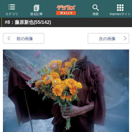
カテゴリ
過去記事
検索
Impressサイト
#8：藤原新也
(55/142)
前の画像
次の画像