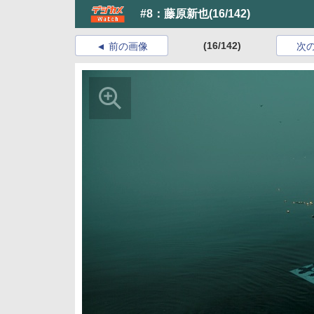
#8：藤原新也
(16/142)
(16/142)
前の画像
次