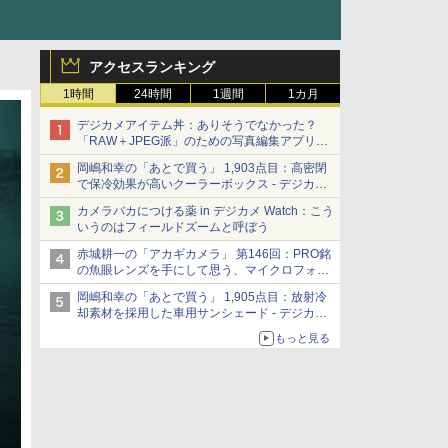
アクセスランキング
1時間
24時間
1週間
1カ月
デジカメアイテム丼：ありそうでなかった？
「RAW＋JPEG派」のための写真編集アプリ
カメラデフォルトのJPEGを大切にする
岡嶋和幸の「あとで買う」 1,903点目：高密閉
「Filmator」
で保冷効果が高いクーラーボックス - デジカメ
Watch
カメラバカにつける薬 in デジカメ Watch：こう
いうのはフィールドズームと呼ぼう
赤城耕一の「アカギカメラ」 第146回：PRO銘
の魚眼レンズを手にして思う、マイクロフォー
サーズへの期待と可能性
岡嶋和幸の「あとで買う」 1,905点目：放射冷
却素材を採用した車用サンシェード - デジカメ
Watch
もっと見る