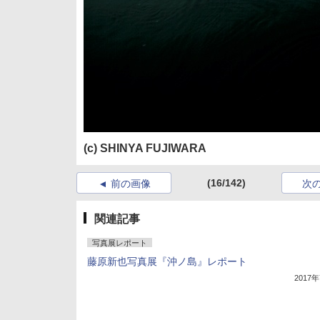
(c) SHINYA FUJIWARA
(16/142)
前の画像
次
関連記事
写真展レポート
藤原新也写真展『沖ノ島』レポート
2017