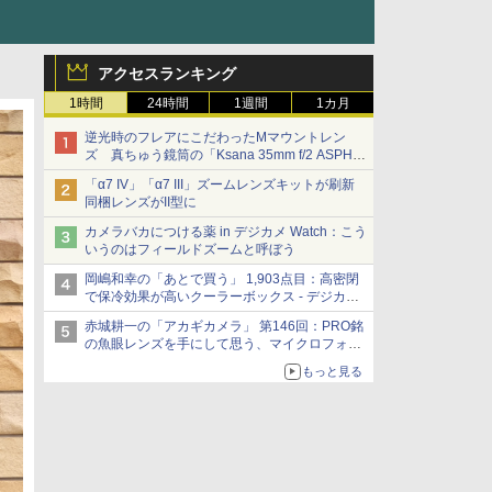
アクセスランキング
1時間
24時間
1週間
1カ月
逆光時のフレアにこだわったMマウントレン
ズ 真ちゅう鏡筒の「Ksana 35mm f/2 ASPH.
シルバークローム」
「α7 IV」「α7 III」ズームレンズキットが刷新
同梱レンズがII型に
カメラバカにつける薬 in デジカメ Watch：こう
いうのはフィールドズームと呼ぼう
岡嶋和幸の「あとで買う」 1,903点目：高密閉
で保冷効果が高いクーラーボックス - デジカメ
Watch
赤城耕一の「アカギカメラ」 第146回：PRO銘
の魚眼レンズを手にして思う、マイクロフォー
サーズへの期待と可能性
もっと見る