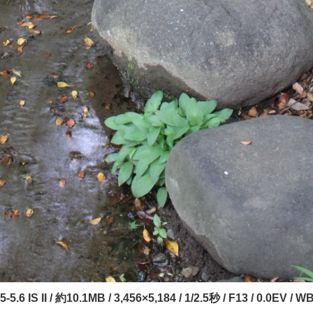
6 IS II / 約10.1MB / 3,456×5,184 / 1/2.5秒 / F13 / 0.0EV / WB