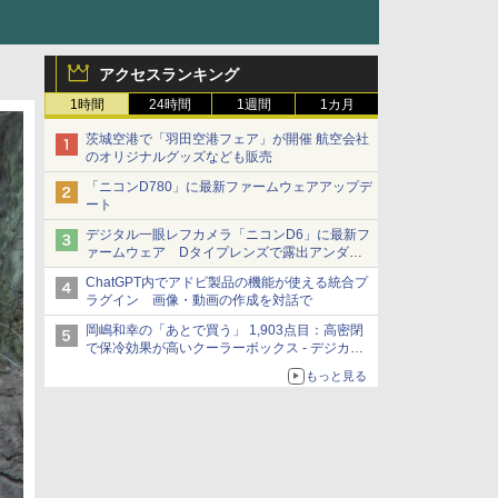
アクセスランキング
1時間
24時間
1週間
1カ月
茨城空港で「羽田空港フェア」が開催 航空会社
のオリジナルグッズなども販売
「ニコンD780」に最新ファームウェアアップデ
ート
デジタル一眼レフカメラ「ニコンD6」に最新フ
ァームウェア Dタイプレンズで露出アンダー
になる現象の修正など
ChatGPT内でアドビ製品の機能が使える統合プ
ラグイン 画像・動画の作成を対話で
岡嶋和幸の「あとで買う」 1,903点目：高密閉
で保冷効果が高いクーラーボックス - デジカメ
Watch
もっと見る