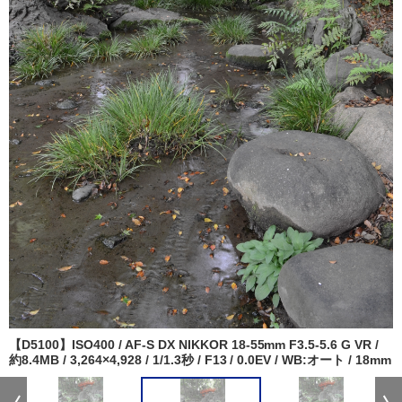
【D5100】ISO400 / AF-S DX NIKKOR 18-55mm F3.5-5.6 G VR /
約8.4MB / 3,264×4,928 / 1/1.3秒 / F13 / 0.0EV / WB:オート / 18mm