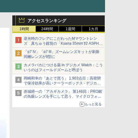
アクセスランキング
1時間
24時間
1週間
1カ月
逆光時のフレアにこだわったMマウントレン
ズ 真ちゅう鏡筒の「Ksana 35mm f/2 ASPH.
シルバークローム」
「α7 IV」「α7 III」ズームレンズキットが刷新
同梱レンズがII型に
カメラバカにつける薬 in デジカメ Watch：こう
いうのはフィールドズームと呼ぼう
岡嶋和幸の「あとで買う」 1,903点目：高密閉
で保冷効果が高いクーラーボックス - デジカメ
Watch
赤城耕一の「アカギカメラ」 第146回：PRO銘
の魚眼レンズを手にして思う、マイクロフォー
サーズへの期待と可能性
もっと見る