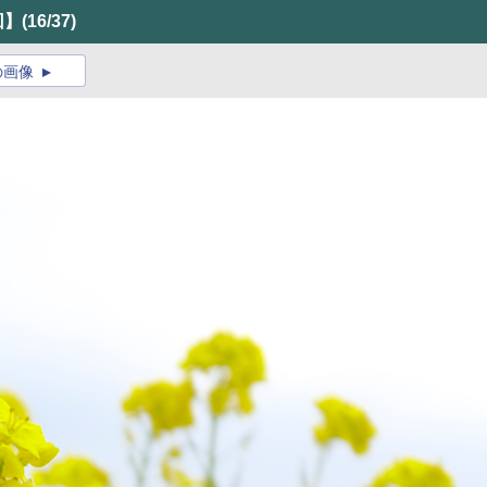
回】
(16/37)
の画像