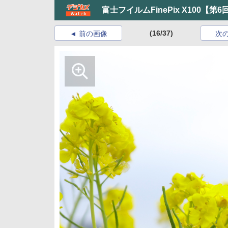
富士フイルムFinePix X100【第6
(16/37)
前の画像
次