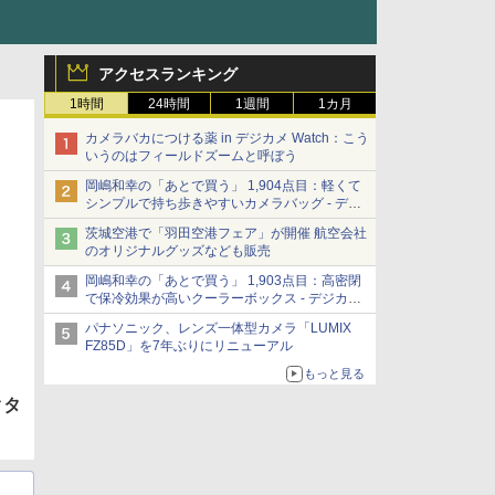
アクセスランキング
1時間
24時間
1週間
1カ月
カメラバカにつける薬 in デジカメ Watch：こう
いうのはフィールドズームと呼ぼう
岡嶋和幸の「あとで買う」 1,904点目：軽くて
シンプルで持ち歩きやすいカメラバッグ - デジ
カメ Watch
茨城空港で「羽田空港フェア」が開催 航空会社
のオリジナルグッズなども販売
岡嶋和幸の「あとで買う」 1,903点目：高密閉
で保冷効果が高いクーラーボックス - デジカメ
Watch
パナソニック、レンズ一体型カメラ「LUMIX
FZ85D」を7年ぶりにリニューアル
もっと見る
クタ