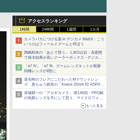
アクセスランキング
1時間
24時間
1週間
1カ月
カメラバカにつける薬 in デジカメ Watch：こう
いうのはフィールドズームと呼ぼう
岡嶋和幸の「あとで買う」 1,903点目：高密閉
で保冷効果が高いクーラーボックス - デジカメ
Watch
「α7 IV」「α7 III」ズームレンズキットが刷新
同梱レンズがII型に
逆光時のフレアにこだわったMマウントレン
ズ 真ちゅう鏡筒の「Ksana 35mm f/2 ASPH.
シルバークローム」
赤城耕一の「アカギカメラ」 第146回：PRO銘
の魚眼レンズを手にして思う、マイクロフォー
サーズへの期待と可能性
もっと見る