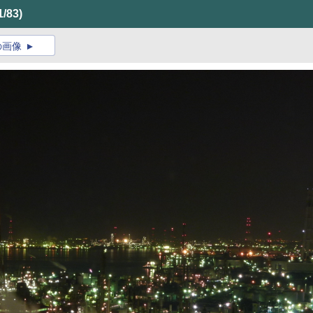
1/83)
の画像