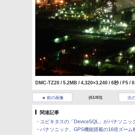
DMC-TZ20 / 5.2MB / 4,320×3,240 / 6秒 / F5 
(61/83)
前の画像
次
関連記事
・
ユビキタスの「DeviceSQL」がパナソニックLUM
・
パナソニック、GPS機能搭載の16倍ズーム機「LUMI