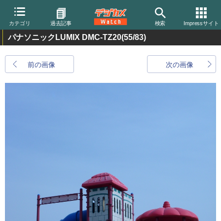
カテゴリ
過去記事
検索
Impressサイト
パナソニックLUMIX DMC-TZ20
(55/83)
前の画像
次の画像