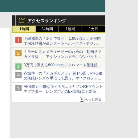
アクセスランキング
1時間
24時間
1週間
1カ月
岡嶋和幸の「あとで買う」 1,903点目：高密閉
で保冷効果が高いクーラーボックス - デジカメ
Watch
ミラーレスカメラユーザーのための「動画サブ
カメラ論」 アクションカメラにジンバルカメ
ラ……その実質的な違いは？
3万円で買える800mmのアクロマート望遠鏡
赤城耕一の「アカギカメラ」 第146回：PRO銘
の魚眼レンズを手にして思う、マイクロフォー
サーズへの期待と可能性
AF撮影が可能なライカM→キヤノンRFマウント
アダプター レンズごとのExif記録にも対応
もっと見る