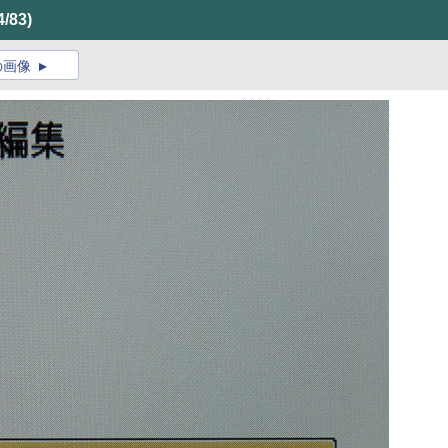
4/83)
の画像