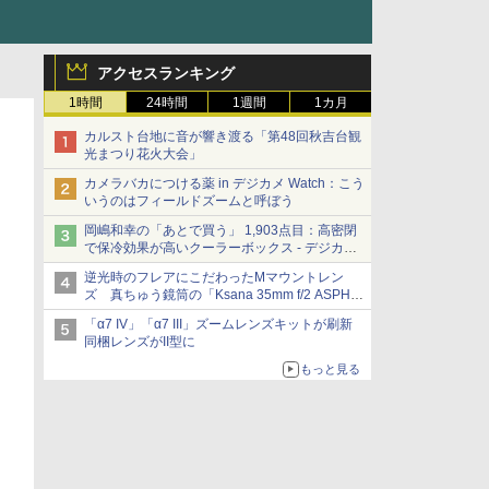
アクセスランキング
1時間
24時間
1週間
1カ月
カルスト台地に音が響き渡る「第48回秋吉台観
光まつり花火大会」
カメラバカにつける薬 in デジカメ Watch：こう
いうのはフィールドズームと呼ぼう
岡嶋和幸の「あとで買う」 1,903点目：高密閉
で保冷効果が高いクーラーボックス - デジカメ
Watch
逆光時のフレアにこだわったMマウントレン
ズ 真ちゅう鏡筒の「Ksana 35mm f/2 ASPH.
シルバークローム」
「α7 IV」「α7 III」ズームレンズキットが刷新
同梱レンズがII型に
もっと見る