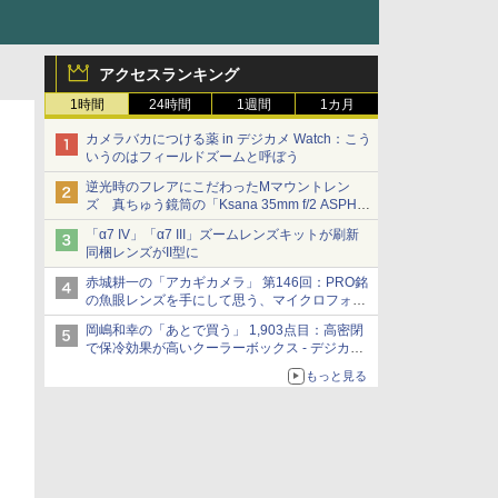
アクセスランキング
1時間
24時間
1週間
1カ月
カメラバカにつける薬 in デジカメ Watch：こう
いうのはフィールドズームと呼ぼう
逆光時のフレアにこだわったMマウントレン
ズ 真ちゅう鏡筒の「Ksana 35mm f/2 ASPH.
シルバークローム」
「α7 IV」「α7 III」ズームレンズキットが刷新
同梱レンズがII型に
赤城耕一の「アカギカメラ」 第146回：PRO銘
の魚眼レンズを手にして思う、マイクロフォー
サーズへの期待と可能性
岡嶋和幸の「あとで買う」 1,903点目：高密閉
で保冷効果が高いクーラーボックス - デジカメ
Watch
もっと見る