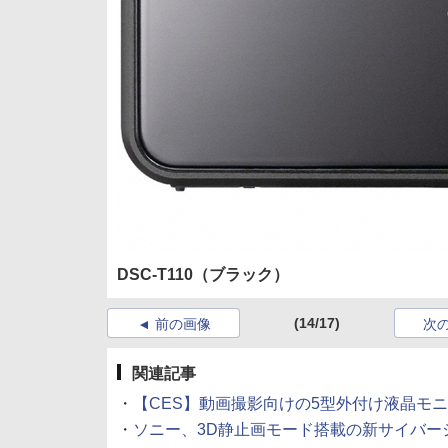
DSC-T110（ブラック）
(14/17)
前の画像
次
関連記事
・
【CES】動画撮影向けの5型外付け液晶モニターを
・
ソニー、3D静止画モード搭載の新サイバーショッ