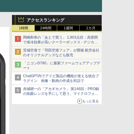
アクセスランキング
1時間
24時間
1週間
1カ月
岡嶋和幸の「あとで買う」 1,903点目：高密閉
で保冷効果が高いクーラーボックス - デジカメ
Watch
茨城空港で「羽田空港フェア」が開催 航空会社
のオリジナルグッズなども販売
「ニコンD780」に最新ファームウェアアップデ
ート
ChatGPT内でアドビ製品の機能が使える統合プ
ラグイン 画像・動画の作成を対話で
赤城耕一の「アカギカメラ」 第146回：PRO銘
の魚眼レンズを手にして思う、マイクロフォー
サーズへの期待と可能性
もっと見る