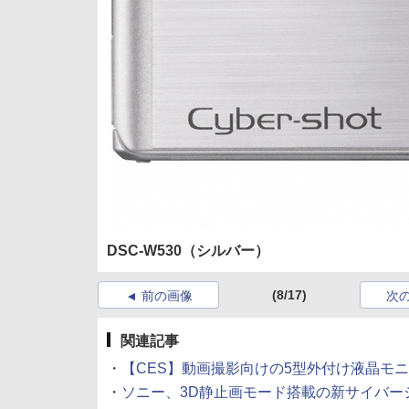
DSC-W530（シルバー）
(8/17)
前の画像
次
関連記事
・
【CES】動画撮影向けの5型外付け液晶モニターを
・
ソニー、3D静止画モード搭載の新サイバーショッ