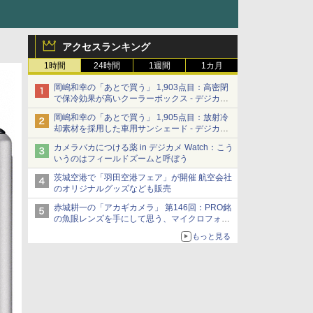
アクセスランキング
1時間
24時間
1週間
1カ月
岡嶋和幸の「あとで買う」 1,903点目：高密閉
で保冷効果が高いクーラーボックス - デジカメ
Watch
岡嶋和幸の「あとで買う」 1,905点目：放射冷
却素材を採用した車用サンシェード - デジカメ
Watch
カメラバカにつける薬 in デジカメ Watch：こう
いうのはフィールドズームと呼ぼう
茨城空港で「羽田空港フェア」が開催 航空会社
のオリジナルグッズなども販売
赤城耕一の「アカギカメラ」 第146回：PRO銘
の魚眼レンズを手にして思う、マイクロフォー
サーズへの期待と可能性
もっと見る