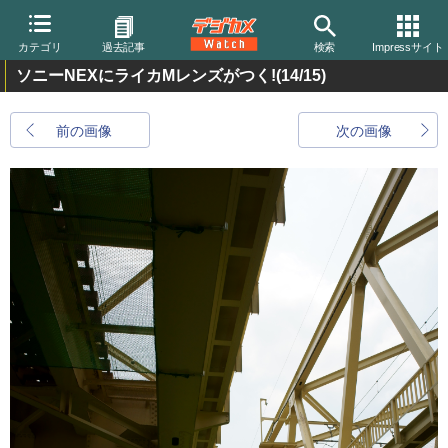
カテゴリ
過去記事
検索
Impressサイト
ソニーNEXにライカMレンズがつく!
(14/15)
前の画像
次の画像