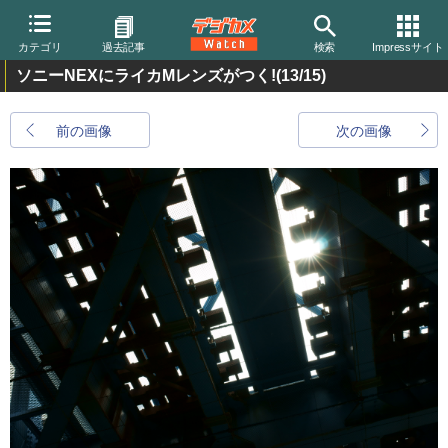
カテゴリ
過去記事
検索
Impressサイト
ソニーNEXにライカMレンズがつく!
(13/15)
前の画像
次の画像