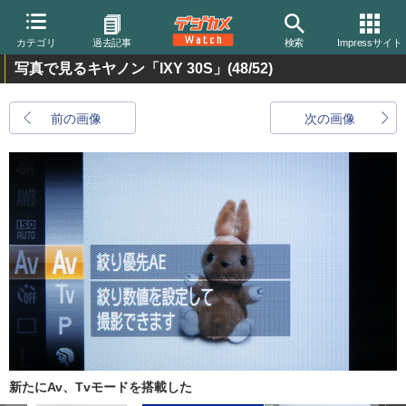
カテゴリ
過去記事
検索
Impressサイト
写真で見るキヤノン「IXY 30S」
(48/52)
前の画像
次の画像
新たにAv、Tvモードを搭載した