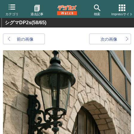
カテゴリ
過去記事
検索
Impressサイト
シグマDP2s
(58/65)
前の画像
次の画像