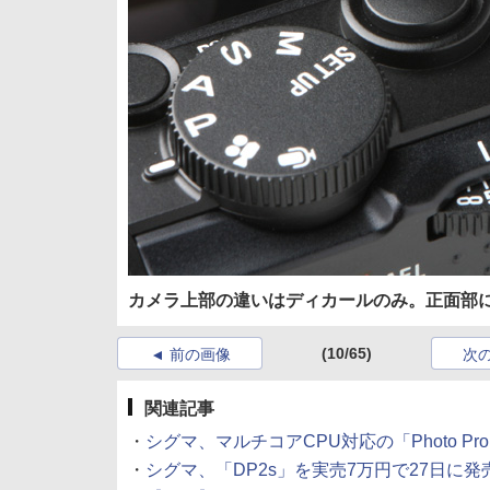
カメラ上部の違いはディカールのみ。正面部
(10/65)
前の画像
次
関連記事
・
シグマ、マルチコアCPU対応の「Photo Pro 4.
・
シグマ、「DP2s」を実売7万円で27日に発売 (20