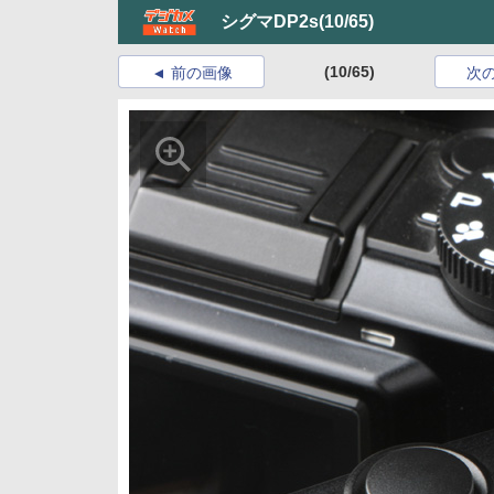
シグマDP2s
(10/65)
(10/65)
前の画像
次