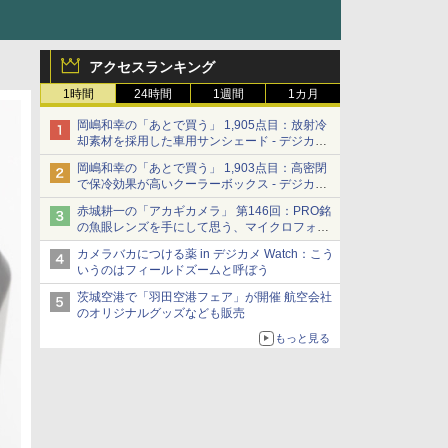
アクセスランキング
1時間
24時間
1週間
1カ月
岡嶋和幸の「あとで買う」 1,905点目：放射冷
却素材を採用した車用サンシェード - デジカメ
Watch
岡嶋和幸の「あとで買う」 1,903点目：高密閉
で保冷効果が高いクーラーボックス - デジカメ
Watch
赤城耕一の「アカギカメラ」 第146回：PRO銘
の魚眼レンズを手にして思う、マイクロフォー
サーズへの期待と可能性
カメラバカにつける薬 in デジカメ Watch：こう
いうのはフィールドズームと呼ぼう
茨城空港で「羽田空港フェア」が開催 航空会社
のオリジナルグッズなども販売
もっと見る