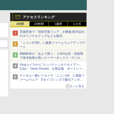
アクセスランキング
1時間
24時間
1週間
1カ月
茨城空港で「羽田空港フェア」が開催 航空会社
のオリジナルグッズなども販売
「ニコンD780」に最新ファームウェアアップデ
ート
岡嶋和幸の「あとで買う」 1,903点目：高密閉
で保冷効果が高いクーラーボックス - デジカメ
Watch
Vlogカメラから“コンパクトシネマカメラ”へ…
DJIが「Osmo Pocket」を再定義 ポートレート
重視の映像設計に
デジタル一眼レフカメラ「ニコンD6」に最新フ
ァームウェア Dタイプレンズで露出アンダー
になる現象の修正など
もっと見る