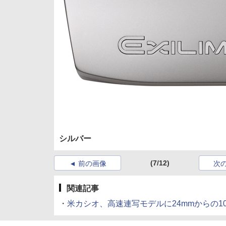
シルバー
(7/12)
前の画像
次
関連記事
・
米カシオ、高速連写モデルに24mmからの10倍ズー