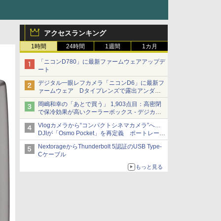
アクセスランキング
1時間
24時間
1週間
1カ月
「ニコンD780」に最新ファームウェアアップデ
ート
デジタル一眼レフカメラ「ニコンD6」に最新フ
ァームウェア Dタイプレンズで露出アンダー
になる現象の修正など
岡嶋和幸の「あとで買う」 1,903点目：高密閉
で保冷効果が高いクーラーボックス - デジカメ
Watch
Vlogカメラから“コンパクトシネマカメラ”へ…
DJIが「Osmo Pocket」を再定義 ポートレート
重視の映像設計に
NextorageからThunderbolt 5認証のUSB Type-
Cケーブル
もっと見る