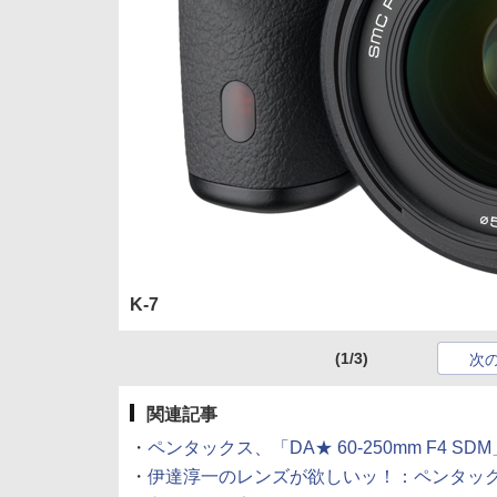
K-7
(1/3)
次
関連記事
・
ペンタックス、「DA★ 60-250mm F4 SDM」
・
伊達淳一のレンズが欲しいッ！：ペンタックス「DA★ 3