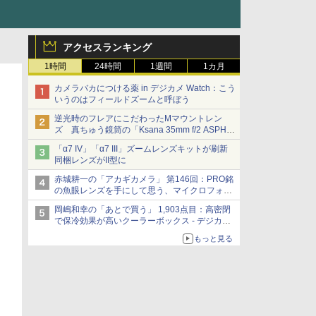
アクセスランキング
1時間
24時間
1週間
1カ月
カメラバカにつける薬 in デジカメ Watch：こう
いうのはフィールドズームと呼ぼう
逆光時のフレアにこだわったMマウントレン
ズ 真ちゅう鏡筒の「Ksana 35mm f/2 ASPH.
シルバークローム」
「α7 IV」「α7 III」ズームレンズキットが刷新
同梱レンズがII型に
赤城耕一の「アカギカメラ」 第146回：PRO銘
の魚眼レンズを手にして思う、マイクロフォー
サーズへの期待と可能性
岡嶋和幸の「あとで買う」 1,903点目：高密閉
で保冷効果が高いクーラーボックス - デジカメ
Watch
もっと見る