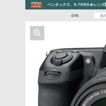
ペンタックス、K-7やDA★レン
(1/3)
次