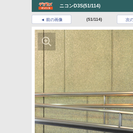
ニコンD3S
(51/114)
(51/114)
前の画像
次