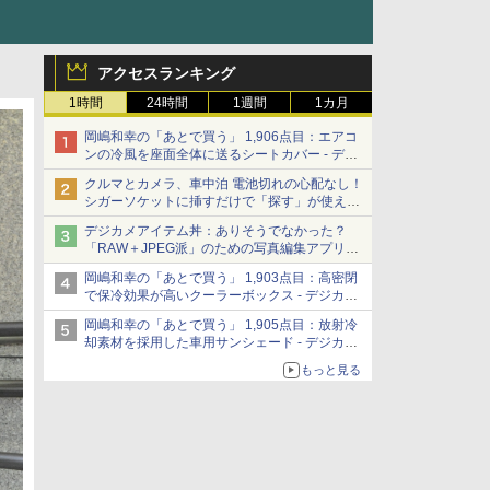
アクセスランキング
1時間
24時間
1週間
1カ月
岡嶋和幸の「あとで買う」 1,906点目：エアコ
ンの冷風を座面全体に送るシートカバー - デジ
カメ Watch
クルマとカメラ、車中泊 電池切れの心配なし！
シガーソケットに挿すだけで「探す」が使える
スマートタグ - デジカメ Watch
デジカメアイテム丼：ありそうでなかった？
「RAW＋JPEG派」のための写真編集アプリ
カメラデフォルトのJPEGを大切にする
岡嶋和幸の「あとで買う」 1,903点目：高密閉
「Filmator」
で保冷効果が高いクーラーボックス - デジカメ
Watch
岡嶋和幸の「あとで買う」 1,905点目：放射冷
却素材を採用した車用サンシェード - デジカメ
Watch
もっと見る