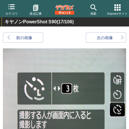
カテゴリ
過去記事
検索
Impressサイト
キヤノンPowerShot S90
(17/106)
前の画像
次の画像