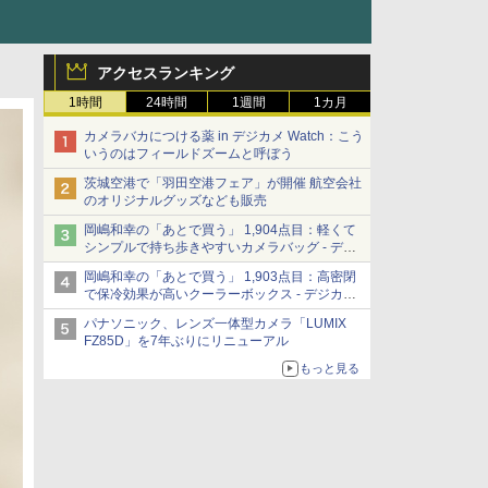
アクセスランキング
1時間
24時間
1週間
1カ月
カメラバカにつける薬 in デジカメ Watch：こう
いうのはフィールドズームと呼ぼう
茨城空港で「羽田空港フェア」が開催 航空会社
のオリジナルグッズなども販売
岡嶋和幸の「あとで買う」 1,904点目：軽くて
シンプルで持ち歩きやすいカメラバッグ - デジ
カメ Watch
岡嶋和幸の「あとで買う」 1,903点目：高密閉
で保冷効果が高いクーラーボックス - デジカメ
Watch
パナソニック、レンズ一体型カメラ「LUMIX
FZ85D」を7年ぶりにリニューアル
もっと見る