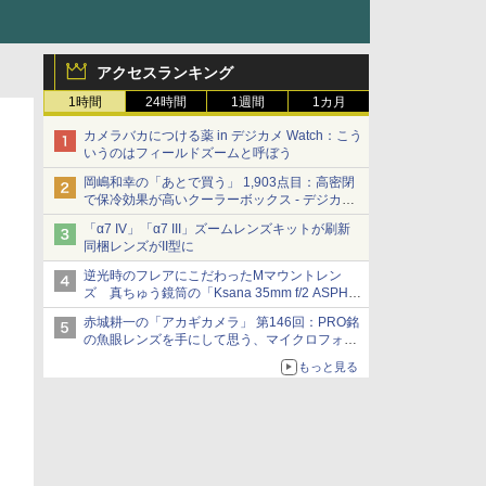
アクセスランキング
1時間
24時間
1週間
1カ月
カメラバカにつける薬 in デジカメ Watch：こう
いうのはフィールドズームと呼ぼう
岡嶋和幸の「あとで買う」 1,903点目：高密閉
で保冷効果が高いクーラーボックス - デジカメ
Watch
「α7 IV」「α7 III」ズームレンズキットが刷新
同梱レンズがII型に
逆光時のフレアにこだわったMマウントレン
ズ 真ちゅう鏡筒の「Ksana 35mm f/2 ASPH.
シルバークローム」
赤城耕一の「アカギカメラ」 第146回：PRO銘
の魚眼レンズを手にして思う、マイクロフォー
サーズへの期待と可能性
もっと見る