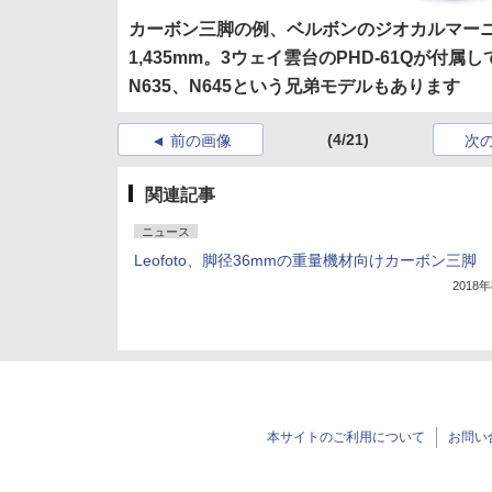
カーボン三脚の例、ベルボンのジオカルマーニュ
1,435mm。3ウェイ雲台のPHD-61Qが付
N635、N645という兄弟モデルもあります
(4/21)
前の画像
次
関連記事
ニュース
Leofoto、脚径36mmの重量機材向けカーボン三脚
2018
本サイトのご利用について
お問い