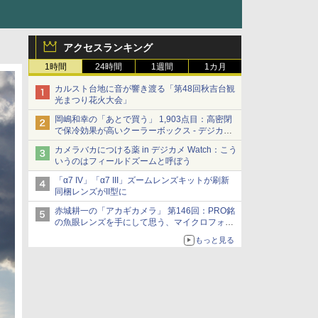
アクセスランキング
1時間
24時間
1週間
1カ月
カルスト台地に音が響き渡る「第48回秋吉台観
光まつり花火大会」
岡嶋和幸の「あとで買う」 1,903点目：高密閉
で保冷効果が高いクーラーボックス - デジカメ
Watch
カメラバカにつける薬 in デジカメ Watch：こう
いうのはフィールドズームと呼ぼう
「α7 IV」「α7 III」ズームレンズキットが刷新
同梱レンズがII型に
赤城耕一の「アカギカメラ」 第146回：PRO銘
の魚眼レンズを手にして思う、マイクロフォー
サーズへの期待と可能性
もっと見る