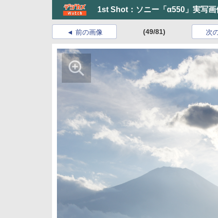
1st Shot：ソニー「α550」実写
(49/81)
前の画像
次