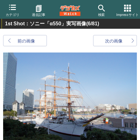
カテゴリ
過去記事
検索
Impressサイト
1st Shot：ソニー「α550」実写画像
(6/81)
前の画像
次の画像