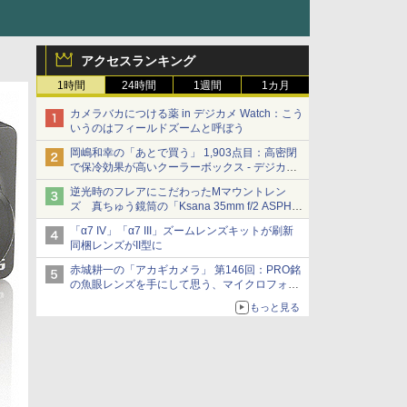
アクセスランキング
1時間
24時間
1週間
1カ月
カメラバカにつける薬 in デジカメ Watch：こう
いうのはフィールドズームと呼ぼう
岡嶋和幸の「あとで買う」 1,903点目：高密閉
で保冷効果が高いクーラーボックス - デジカメ
Watch
逆光時のフレアにこだわったMマウントレン
ズ 真ちゅう鏡筒の「Ksana 35mm f/2 ASPH.
シルバークローム」
「α7 IV」「α7 III」ズームレンズキットが刷新
同梱レンズがII型に
赤城耕一の「アカギカメラ」 第146回：PRO銘
の魚眼レンズを手にして思う、マイクロフォー
サーズへの期待と可能性
もっと見る