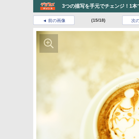
3つの描写を手元でチェンジ！1本で3
(15/18)
前の画像
次