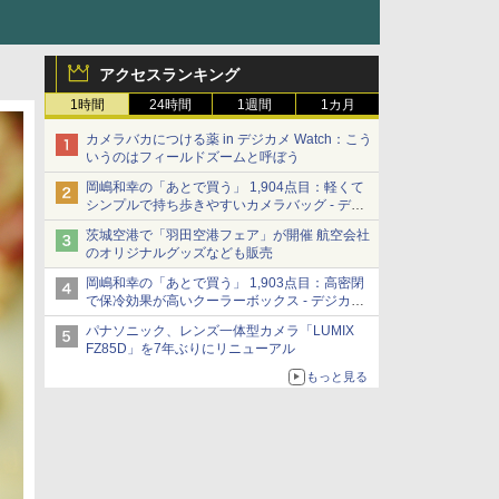
アクセスランキング
1時間
24時間
1週間
1カ月
カメラバカにつける薬 in デジカメ Watch：こう
いうのはフィールドズームと呼ぼう
岡嶋和幸の「あとで買う」 1,904点目：軽くて
シンプルで持ち歩きやすいカメラバッグ - デジ
カメ Watch
茨城空港で「羽田空港フェア」が開催 航空会社
のオリジナルグッズなども販売
岡嶋和幸の「あとで買う」 1,903点目：高密閉
で保冷効果が高いクーラーボックス - デジカメ
Watch
パナソニック、レンズ一体型カメラ「LUMIX
FZ85D」を7年ぶりにリニューアル
もっと見る