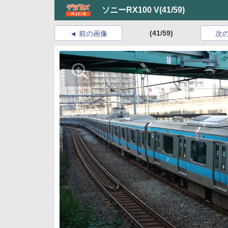
ソニーRX100 V
(41/59)
(41/59)
前の画像
次