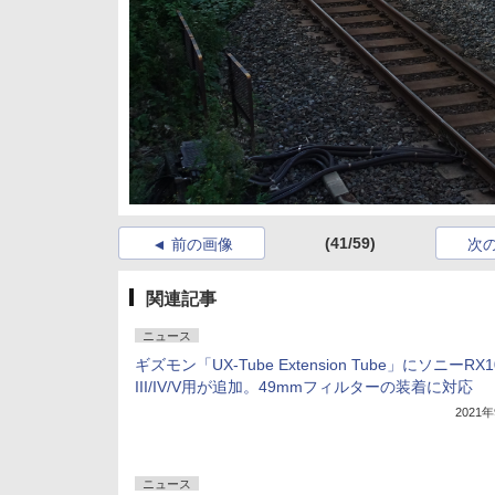
(41/59)
前の画像
次
関連記事
ニュース
ギズモン「UX-Tube Extension Tube」にソニーRX1
III/IV/V用が追加。49mmフィルターの装着に対応
2021
ニュース