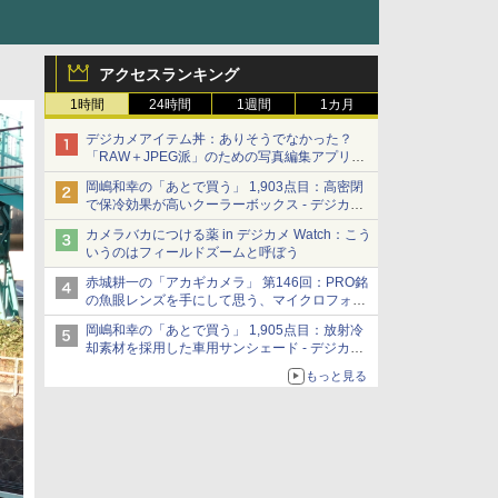
アクセスランキング
1時間
24時間
1週間
1カ月
デジカメアイテム丼：ありそうでなかった？
「RAW＋JPEG派」のための写真編集アプリ
カメラデフォルトのJPEGを大切にする
岡嶋和幸の「あとで買う」 1,903点目：高密閉
「Filmator」
で保冷効果が高いクーラーボックス - デジカメ
Watch
カメラバカにつける薬 in デジカメ Watch：こう
いうのはフィールドズームと呼ぼう
赤城耕一の「アカギカメラ」 第146回：PRO銘
の魚眼レンズを手にして思う、マイクロフォー
サーズへの期待と可能性
岡嶋和幸の「あとで買う」 1,905点目：放射冷
却素材を採用した車用サンシェード - デジカメ
Watch
もっと見る