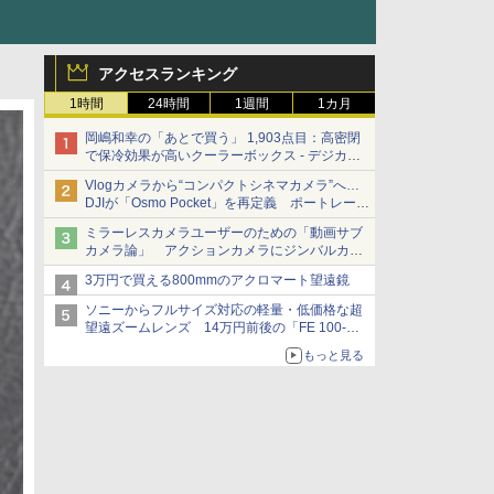
アクセスランキング
1時間
24時間
1週間
1カ月
岡嶋和幸の「あとで買う」 1,903点目：高密閉
で保冷効果が高いクーラーボックス - デジカメ
Watch
Vlogカメラから“コンパクトシネマカメラ”へ…
DJIが「Osmo Pocket」を再定義 ポートレート
重視の映像設計に
ミラーレスカメラユーザーのための「動画サブ
カメラ論」 アクションカメラにジンバルカメ
ラ……その実質的な違いは？
3万円で買える800mmのアクロマート望遠鏡
ソニーからフルサイズ対応の軽量・低価格な超
望遠ズームレンズ 14万円前後の「FE 100-
400mm F5.6-8 OSS」
もっと見る