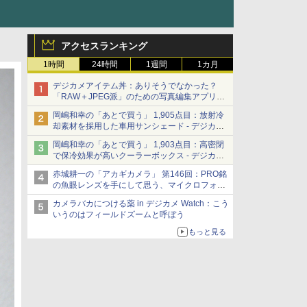
アクセスランキング
1時間
24時間
1週間
1カ月
デジカメアイテム丼：ありそうでなかった？
「RAW＋JPEG派」のための写真編集アプリ
カメラデフォルトのJPEGを大切にする
岡嶋和幸の「あとで買う」 1,905点目：放射冷
「Filmator」
却素材を採用した車用サンシェード - デジカメ
Watch
岡嶋和幸の「あとで買う」 1,903点目：高密閉
で保冷効果が高いクーラーボックス - デジカメ
Watch
赤城耕一の「アカギカメラ」 第146回：PRO銘
の魚眼レンズを手にして思う、マイクロフォー
サーズへの期待と可能性
カメラバカにつける薬 in デジカメ Watch：こう
いうのはフィールドズームと呼ぼう
もっと見る