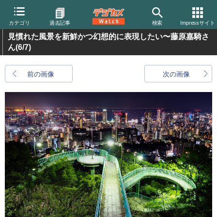
カテゴリ
過去記事
検索
Impressサイト
見慣れた風景を新鮮かつ幻想的に表現したい〜藤原嘉騎さ
ん
(6/7)
前の画像
次の画像