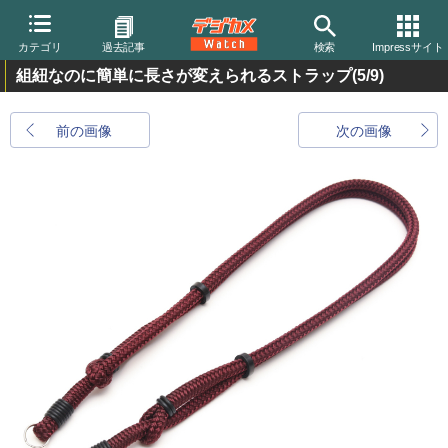
カテゴリ
過去記事
検索
Impressサイト
組紐なのに簡単に長さが変えられるストラップ
(5/9)
前の画像
次の画像