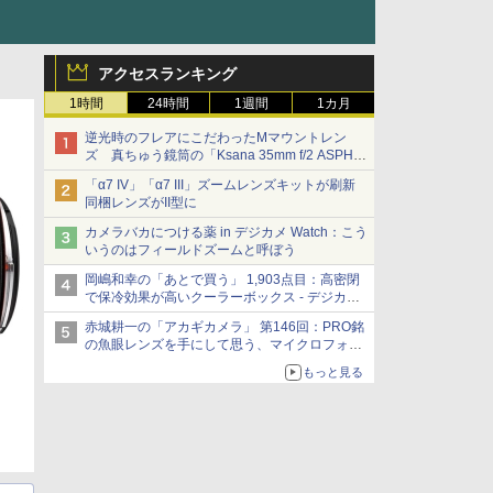
アクセスランキング
1時間
24時間
1週間
1カ月
逆光時のフレアにこだわったMマウントレン
ズ 真ちゅう鏡筒の「Ksana 35mm f/2 ASPH.
シルバークローム」
「α7 IV」「α7 III」ズームレンズキットが刷新
同梱レンズがII型に
カメラバカにつける薬 in デジカメ Watch：こう
いうのはフィールドズームと呼ぼう
岡嶋和幸の「あとで買う」 1,903点目：高密閉
で保冷効果が高いクーラーボックス - デジカメ
Watch
赤城耕一の「アカギカメラ」 第146回：PRO銘
の魚眼レンズを手にして思う、マイクロフォー
サーズへの期待と可能性
もっと見る