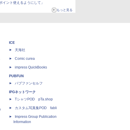
ポイント使えるようにして」
もっと見る
ICE
天海社
ス
Comic curea
impress QuickBooks
PUBFUN
パブファンセルフ
IPGネットワーク
TシャツPOD pTa.shop
カスタム写真集POD fabli
e
Impress Group Publication
Information