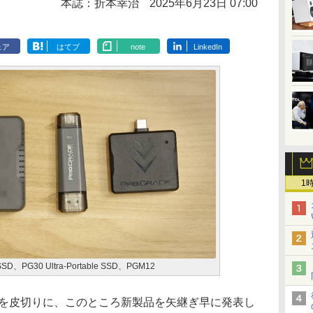
本誌：折本幸治
2025年6月23日 07:00
ェア
はてブ
note
LinkedIn
1
SSD、PG30 Ultra-Portable SSD、PGM12
RIDIUM」を皮切りに、このところ新製品を矢継ぎ早に発表し