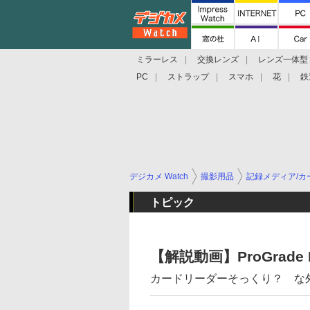
ミラーレス
交換レンズ
レンズ一体型
PC
ストラップ
スマホ
花
鉄
デジカメ Watch
撮影用品
記録メディア/カ
トピック
【解説動画】ProGrade
カードリーダーそっくり？ な