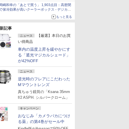
サーズへの期待と可能性
岡嶋和幸の「あとで買う」 1,903点目：高密閉
で保冷効果が高いクーラーボックス - デジカメ
Watch
もっと見る
新記事
【厳選】本日のお買
ニュース
い得商品
車内の温度上昇を緩やかにす
る「遮光マジカルシェード」
が42%OFF
ニュース
逆光時のフレアにこだわった
Mマウントレンズ
真ちゅう鏡筒の「Ksana 35mm
f/2 ASPH. シルバークローム」
キャンペーン
おなじみ「カメラバカにつけ
る薬」の第4巻がセール中
Kindle版がAmazonで50%OFF