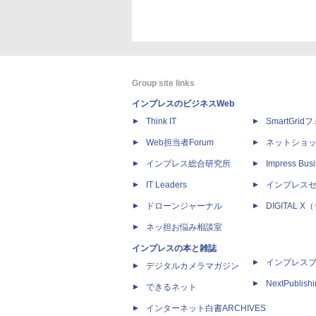
Group site links
インプレスのビジネスWeb
Think IT
SmartGri
Web担当者Forum
ネットショ
インプレス総合研究所
Impress Busi
IT Leaders
インプレス
ドローンジャーナル
DIGITAL
ネッ担お悩み相談室
インプレスの本と雑誌
インプレス
デジタルカメラマガジン
NextPublish
できるネット
インターネット白書ARCHIVES