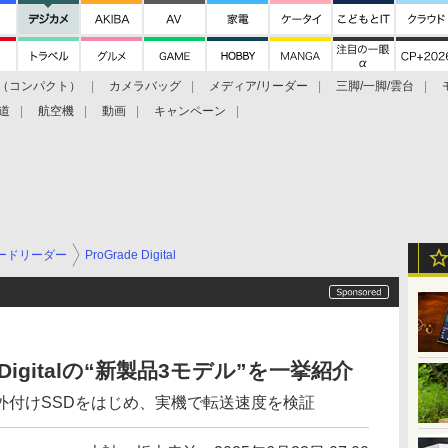
（コンパクト）
カメラバッグ
メディア/リーダー
三脚/一脚/雲台
道
航空機
動画
キャンペーン
ードリーダー
ProGrade Digital
 Digitalの“新製品3モデル”を一挙紹介
外付けSSDをはじめ、実機で転送速度を検証