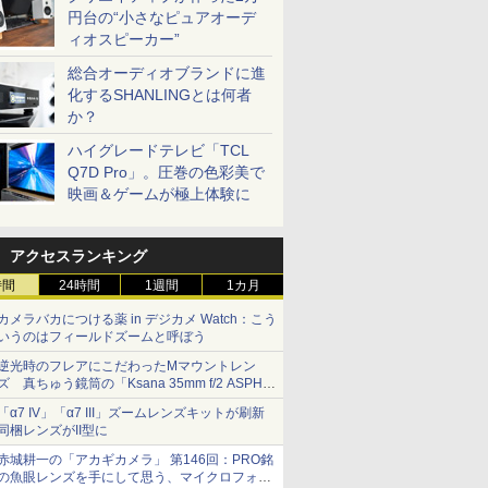
円台の“小さなピュアオーデ
ィオスピーカー”
総合オーディオブランドに進
化するSHANLINGとは何者
か？
ハイグレードテレビ「TCL
Q7D Pro」。圧巻の色彩美で
映画＆ゲームが極上体験に
アクセスランキング
時間
24時間
1週間
1カ月
カメラバカにつける薬 in デジカメ Watch：こう
いうのはフィールドズームと呼ぼう
逆光時のフレアにこだわったMマウントレン
ズ 真ちゅう鏡筒の「Ksana 35mm f/2 ASPH.
シルバークローム」
「α7 IV」「α7 III」ズームレンズキットが刷新
同梱レンズがII型に
赤城耕一の「アカギカメラ」 第146回：PRO銘
の魚眼レンズを手にして思う、マイクロフォー