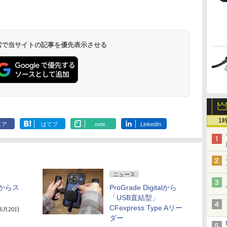
 検索で当サイトの記事を優先表示させる
1
ェア
はてブ
note
LinkedIn
ニュース
alからス
ProGrade Digitalから
「USB直結型」
CFexpress Type Aリー
年6月20日
ダー