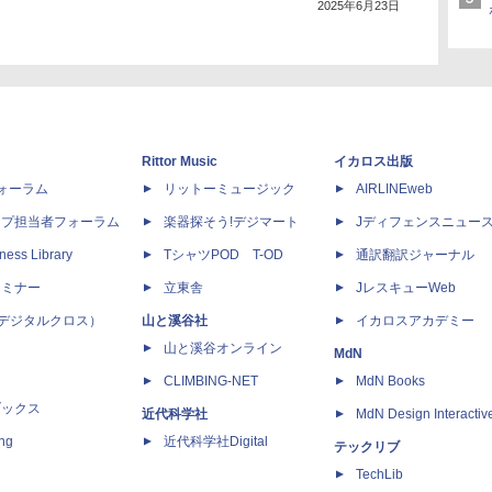
2025年6月23日
Rittor Music
イカロス出版
dフォーラム
リットーミュージック
AIRLINEweb
ップ担当者フォーラム
楽器探そう!デジマート
Jディフェンスニュー
ness Library
TシャツPOD T-OD
通訳翻訳ジャーナル
セミナー
立東舎
JレスキューWeb
 X（デジタルクロス）
山と溪谷社
イカロスアカデミー
山と溪谷オンライン
MdN
CLIMBING-NET
MdN Books
ブックス
近代科学社
MdN Design Interactiv
ing
近代科学社Digital
テックリブ
TechLib