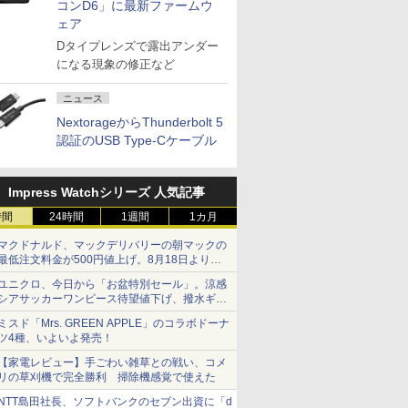
コンD6」に最新ファームウ
ェア
Dタイプレンズで露出アンダー
になる現象の修正など
ニュース
NextorageからThunderbolt 5
認証のUSB Type-Cケーブル
Impress Watchシリーズ 人気記事
時間
24時間
1週間
1カ月
マクドナルド、マックデリバリーの朝マックの
最低注文料金が500円値上げ。8月18日より
1,500円から受付
ユニクロ、今日から「お盆特別セール」。涼感
シアサッカーワンピース待望値下げ、撥水ギア
ショーツは1990円に
ミスド「Mrs. GREEN APPLE」のコラボドーナ
ツ4種、いよいよ発売！
【家電レビュー】手ごわい雑草との戦い、コメ
リの草刈機で完全勝利 掃除機感覚で使えた
NTT島田社長、ソフトバンクのセブン出資に「d