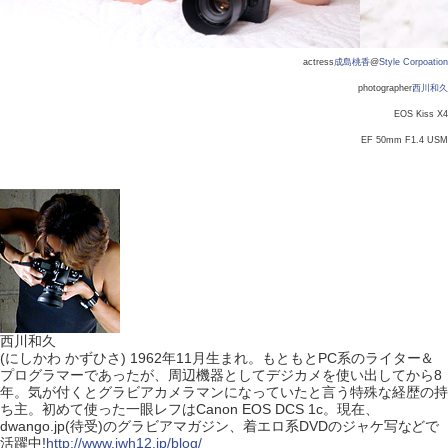
actress
成島桃香
@
Style Corpoation
photographer
西川和久
EOS Kiss X4
EF 50mm F1.4 USM
西川和久
(にしかわ かずひさ) 1962年11月生まれ。もともとPC系のライター＆
プログラマーであったが、周辺機器としてデジカメを使い出してから8
年。気が付くとグラビアカメラマンになっていたと言う特殊な経歴の持
ち主。初めて使った一眼レフはCanon EOS DCS 1c。現在、
dwango.jp(待受)のグラビアマガジン、着エロ系DVDのジャケ写などで
活躍中!
http://www.iwh12.jp/blog/