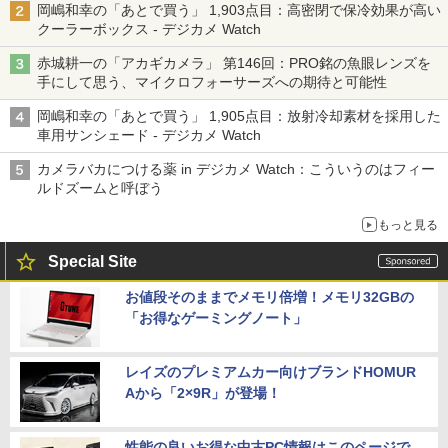
岡嶋和幸の「あとで買う」 1,903点目：高密閉で保冷効果が高い
クーラーボックス - デジカメ Watch
赤城耕一の「アカギカメラ」 第146回：PRO銘の魚眼レンズを
手にして思う、マイクロフォーサーズへの期待と可能性
岡嶋和幸の「あとで買う」 1,905点目：放射冷却素材を採用した
車用サンシェード - デジカメ Watch
カメラバカにつける薬 in デジカメ Watch：こういうのはフィー
ルドズームと呼ぼう
もっと見る
Special Site
お値段そのままでメモリ倍増！メモリ32GBの
「お得なゲーミングノート」
レイズのプレミアムカー向けブランドHOMUR
Aから「2×9R」が登場！
性能の良いお得な中古PC情報はこのページで