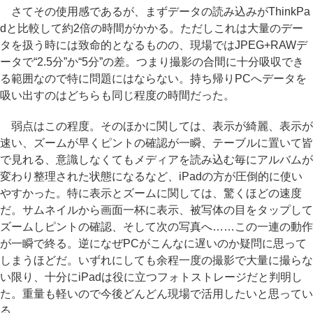
さてその使用感であるが、まずデータの読み込みがThinkPa
dと比較して約2倍の時間がかかる。ただしこれは大量のデー
タを扱う時には致命的となるものの、現場ではJPEG+RAWデ
ータで“2.5分”か“5分”の差。つまり撮影の合間に十分吸収でき
る範囲なので特に問題にはならない。持ち帰りPCへデータを
吸い出すのはどちらも同じ程度の時間だった。
弱点はこの程度。そのほかに関しては、表示が綺麗、表示が
速い、ズームが早くピントの確認が一瞬、テーブルに置いて皆
で見れる、意識しなくてもメディアを読み込む毎にアルバムが
変わり整理された状態になるなど、iPadの方が圧倒的に使い
やすかった。特に表示とズームに関しては、驚くほどの速度
だ。サムネイルから画面一杯に表示、被写体の目をタップして
ズームしピントの確認、そして次の写真へ……この一連の動作
が一瞬で終る。逆になぜPCがこんなに遅いのか疑問に思って
しまうほどだ。いずれにしても余程一度の撮影で大量に撮らな
い限り、十分にiPadは役に立つフォトストレージだと判明し
た。重量も軽いので今後どんどん現場で活用したいと思ってい
る。