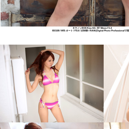
キヤノンEOS Kiss X4 + EF 50mm F1.4
ISO100 / WB:オート / F5.6 / 1/250秒 / RAW(Digital Photo Professionalで