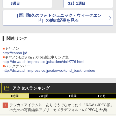
3週目
G2】1週目
［西川和久のフォトジェニック・ウィークエン
ド］の他の記事を見る
関連リンク
■
キヤノン
http://canon.jp/
■
キヤノンEOS Kiss X4関連記事リンク集
http://dc.watch.impress.co.jp/backno/dslr/776.html
■
バックナンバー
http://dc.watch.impress.co.jp/cda/weekend_backnumber/
アクセスランキング
1時間
24時間
1週間
1カ月
デジカメアイテム丼：ありそうでなかった？「RAW＋JPEG派」
のための写真編集アプリ カメラデフォルトのJPEGを大切にす
る「Filmator」