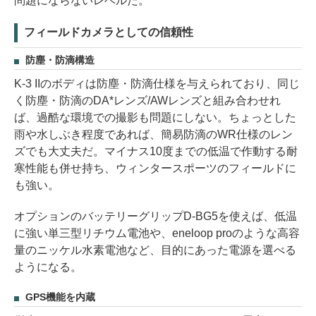
問題にならないレベルだ。
フィールドカメラとしての信頼性
防塵・防滴構造
K-3 IIのボディは防塵・防滴仕様を与えられており、同じ
く防塵・防滴のDA*レンズ/AWレンズと組み合わせれ
ば、過酷な環境での撮影も問題にしない。ちょっとした
雨や水しぶき程度であれば、簡易防滴のWR仕様のレン
ズでも大丈夫だ。マイナス10度までの低温で作動する耐
寒性能も併せ持ち、ウィンタースポーツのフィールドに
も強い。
オプションのバッテリーグリップD-BG5を使えば、低温
に強い単三型リチウム電池や、eneloop proのような高容
量のニッケル水素電池など、目的にあった電源を選べる
ようになる。
GPS機能を内蔵