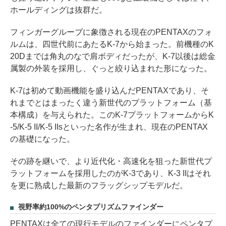
ホールディングは抜群だ。
フィンガーグルーブに象徴される現在のPENTAXのフォ
ルムは、四世代前にあたるK-7から始まった。前機種のK
20Dまでは角丸のなで肩ボディだったが、K-7以後は総金
属製の外装を採用し、ぐっと絞り込まれた形になった。
K-7は初めて動画機能を盛り込んだPENTAXであり、そ
れまでとはまったく違う新世代のプラットフォーム（基
本構成）を与えられた。このK-7プラットフォームからK
-5/K-5 II/K-5 IIsといった名作が生まれ、現在のPENTAX
の基礎になった。
その跡を継いで、より近代化・高速化を狙った新世代プ
ラットフォームを採用したのがK-3であり、K-3 IIはそれ
を更に熟成した最新のフラッグシップモデルだ。
視野率約100%のペンタプリズムファインダー
PENTAXは全ての現行モデルのファインダーにペンタプ