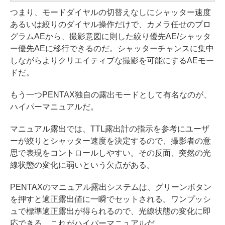
つまり、モードダイヤルの切替えなしにシャッター速度
あるいは絞りのダイヤル操作だけで、カメラ任せのプロ
グラムAEから、撮影意図に則した絞り優先AE/シャッタ
ー優先AEに移行できるのだ。シャッターチャンスに集中
しながらよりクリエイティブな撮影を可能にするAEモー
ドだ。
もう一つPENTAX独自の露出モードとして有名なのが、
ハイパーマニュアルだ。
マニュアル露出では、TTL露出計の指示を参考にユーザ
ーが絞りとシャッター速度を決定するので、撮影者の意
思で表現をコントロールしやすい。その反面、突然の光
線状態の変化に弱いという欠点がある。
PENTAXのマニュアル露出システムは、グリーンボタン
を押すと適正露出値に一瞬でセットされる。ワンプッシ
ュで標準適正露出が得られるので、光線状態の変化に即
応できる。これがハイパーマニュアルだ。