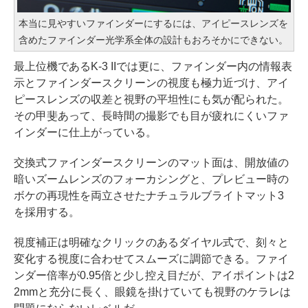
本当に見やすいファインダーにするには、アイピースレンズを
含めたファインダー光学系全体の設計もおろそかにできない。
最上位機であるK-3 IIでは更に、ファインダー内の情報表
示とファインダースクリーンの視度も極力近づけ、アイ
ピースレンズの収差と視野の平坦性にも気が配られた。
その甲斐あって、長時間の撮影でも目が疲れにくいファ
インダーに仕上がっている。
交換式ファインダースクリーンのマット面は、開放値の
暗いズームレンズのフォーカシングと、プレビュー時の
ボケの再現性を両立させたナチュラルブライトマット3
を採用する。
視度補正は明確なクリックのあるダイヤル式で、刻々と
変化する視度に合わせてスムーズに調節できる。ファイ
ンダー倍率が0.95倍と少し控え目だが、アイポイントは2
2mmと充分に長く、眼鏡を掛けていても視野のケラレは