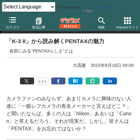
Powered by
Translate
特別企画
カテゴリ
過去記事
検索
Impressサイト
「K-3 II」から読み解くPENTAXの魅力
各部にみる“PENTAXらしさ”とは
大高隆
2015年8月18日 09:00
リスト
カメラファンのみならず、あまりカメラに興味のない人
達に「一眼レフカメラの有名メーカーと言えばどこ？」
と聞いたならば、多くの人は「Nikon」あるいは「Cano
n」と答えるだろう。それが現実だ。しかし、皆さんは
「PENTAX」をお忘れではないか？