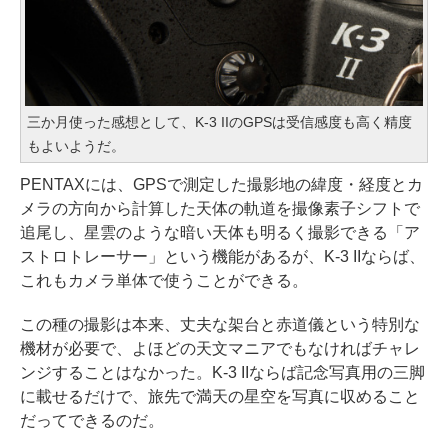
三か月使った感想として、K-3 IIのGPSは受信感度も高く精度
もよいようだ。
PENTAXには、GPSで測定した撮影地の緯度・経度とカ
メラの方向から計算した天体の軌道を撮像素子シフトで
追尾し、星雲のような暗い天体も明るく撮影できる「ア
ストロトレーサー」という機能があるが、K-3 IIならば、
これもカメラ単体で使うことができる。
この種の撮影は本来、丈夫な架台と赤道儀という特別な
機材が必要で、よほどの天文マニアでもなければチャレ
ンジすることはなかった。K-3 IIならば記念写真用の三脚
に載せるだけで、旅先で満天の星空を写真に収めること
だってできるのだ。