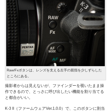
Raw/Fxボタンは、レンズを支える左手の親指を少しずらした
ところにある。
撮影者からは見えないが、ファインダーを覗いたまま操
作できるので、とっさに呼び出したい機能を割り当てる
と都合がいい。
K-3 II（ファームウェアVer.1.0.0）で、このボタンに割当