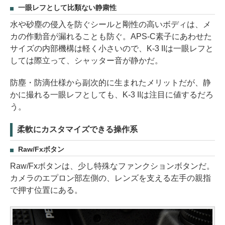
一眼レフとして比類ない静粛性
水や砂塵の侵入を防ぐシールと剛性の高いボディは、メ
カの作動音が漏れることも防ぐ。APS-C素子にあわせた
サイズの内部機構は軽く小さいので、K-3 IIは一眼レフと
しては際立って、シャッター音が静かだ。
防塵・防滴仕様から副次的に生まれたメリットだが、静
かに撮れる一眼レフとしても、K-3 IIは注目に値するだろ
う。
柔軟にカスタマイズできる操作系
Raw/Fxボタン
Raw/Fxボタンは、少し特殊なファンクションボタンだ。
カメラのエプロン部左側の、レンズを支える左手の親指
で押す位置にある。