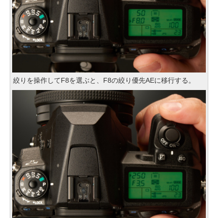
絞りを操作してF8を選ぶと、F8の絞り優先AEに移行する。