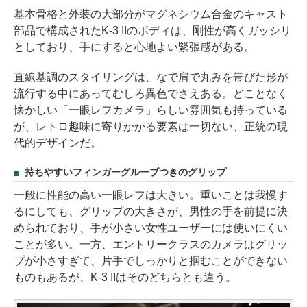
基本骨格と外装の大部分がマグネシウム合金のキャスト
部品で構成されたK-3 IIのボディは、剛性が高くガッシリ
としており、手にすると心地よい緊張感がある。
直線基調のスタイリングは、なで肩で丸みを帯びた形が
流行する中にあってむしろ異色でさえある。どことなく
懐かしい「一眼レフカメラ」らしい雰囲気も持っている
が、レトロ趣味に寄りかかる要素は一切ない、正統の現
代的デザインだ。
持ちやすいフィンガーグルーブつきのグリップ
一般に性能の高い一眼レフは大きい。重いことは我慢す
るにしても、グリップの大きさが、男性の手を前提に決
められており、手が小さい女性ユーザーには使いにくい
ことが多い。一方、エントリークラスのカメラはグリッ
プが小さすぎて、片手でしっかりと掴むことができない
ものもあるが、K-3 IIはそのどちらとも違う。