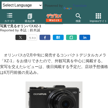
Powered by
Translate
デジカメ Watch
カメラ
レンズ一体型（コンパクト）カメラ
オ
カテゴリ
過去記事
検索
Impressサイト
写真で見るオリンパスXZ-1
Reported by 本誌：鈴木誠
リスト
オリンパスが2月中旬に発売するコンパクトデジタルカメラ
「XZ-1」をお借りできたので、外観写真を中心に掲載する。
実写を交えたレビューは、後日掲載する予定だ。店頭予想価格
は6万円前後の見込み。