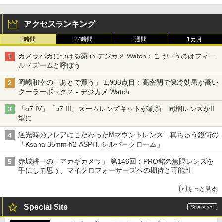
アクセスランキング
1時間
24時間
1週間
1カ月
カメラバカにつける薬 in デジカメ Watch：こういうのはフィー
ルドズームと呼ぼう
岡嶋和幸の「あとで買う」 1,903点目：高密閉で保冷効果が高い
クーラーボックス - デジカメ Watch
「α7 IV」「α7 III」ズームレンズキットが刷新 同梱レンズがII
型に
逆光時のフレアにこだわったMマウントレンズ 真ちゅう鏡筒の
「Ksana 35mm f/2 ASPH. シルバークローム」
赤城耕一の「アカギカメラ」 第146回：PRO銘の魚眼レンズを
手にして思う、マイクロフォーサーズへの期待と可能性
もっと見る
Special Site