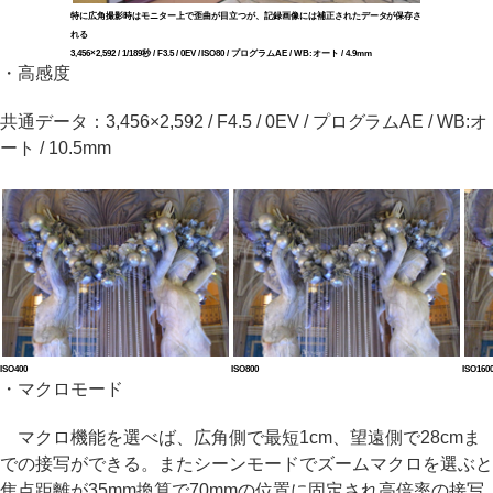
特に広角撮影時はモニター上で歪曲が目立つが、記録画像には補正されたデータが保存さ
れる
3,456×2,592 / 1/189秒 / F3.5 / 0EV / ISO80 / プログラムAE / WB:オート / 4.9mm
・高感度
共通データ：3,456×2,592 / F4.5 / 0EV / プログラムAE / WB:オ
ート / 10.5mm
ISO400
ISO800
ISO160
・マクロモード
マクロ機能を選べば、広角側で最短1cm、望遠側で28cmま
での接写ができる。またシーンモードでズームマクロを選ぶと
焦点距離が35mm換算で70mmの位置に固定され高倍率の接写