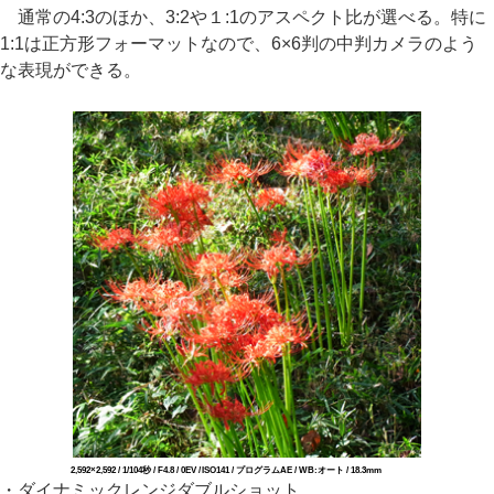
通常の4:3のほか、3:2や１:1のアスペクト比が選べる。特に
1:1は正方形フォーマットなので、6×6判の中判カメラのよう
な表現ができる。
2,592×2,592 / 1/104秒 / F4.8 / 0EV / ISO141 / プログラムAE / WB:オート / 18.3mm
・ダイナミックレンジダブルショット