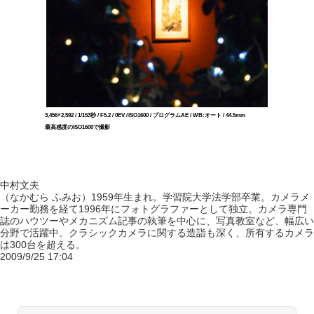
3,456×2,592 / 1/153秒 / F5.2 / 0EV / ISO1600 / プログラムAE / WB:オート / 44.5mm
最高感度のISO1600で撮影
中村文夫
（なかむら ふみお）1959年生まれ。学習院大学法学部卒業。カメラメ
ーカー勤務を経て1996年にフォトグラファーとして独立。カメラ専門
誌のハウツーやメカニズム記事の執筆を中心に、写真教室など、幅広い
分野で活躍中。クラシックカメラに関する造詣も深く、所有するカメラ
は300台を超える。
2009/9/25 17:04