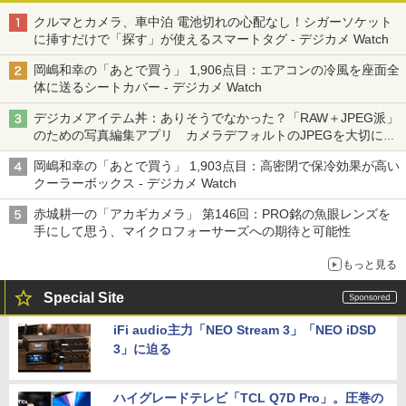
クルマとカメラ、車中泊 電池切れの心配なし！シガーソケット
に挿すだけで「探す」が使えるスマートタグ - デジカメ Watch
岡嶋和幸の「あとで買う」 1,906点目：エアコンの冷風を座面全
体に送るシートカバー - デジカメ Watch
デジカメアイテム丼：ありそうでなかった？「RAW＋JPEG派」
のための写真編集アプリ カメラデフォルトのJPEGを大切にす
る「Filmator」
岡嶋和幸の「あとで買う」 1,903点目：高密閉で保冷効果が高い
クーラーボックス - デジカメ Watch
赤城耕一の「アカギカメラ」 第146回：PRO銘の魚眼レンズを
手にして思う、マイクロフォーサーズへの期待と可能性
もっと見る
Special Site
iFi audio主力「NEO Stream 3」「NEO iDSD
3」に迫る
ハイグレードテレビ「TCL Q7D Pro」。圧巻の