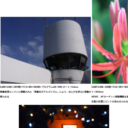
3,456×2,592 / 1/870秒 / F7.4 / 0EV / ISO80 / プログラムAE / WB:オート / 5.4mm
2,592×3,456 / 1/55秒 / F4.5 / 0E
画像処理エンジンに搭載された「画像出力アルゴリズム」により、白とびを抑えた画像が
ト / 34.9mm
得られる
AE/AF、AFターゲット移動機能
任意の位置にピントが合わせられる