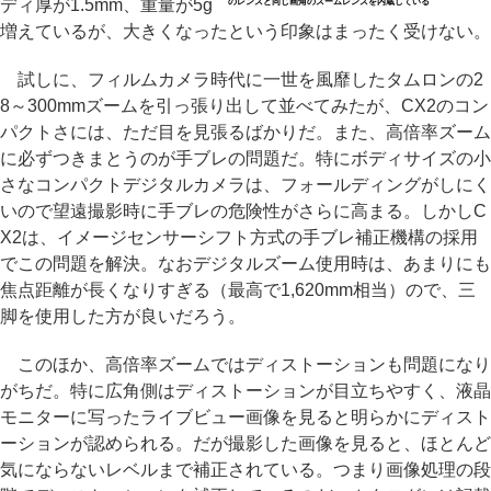
ディ厚が1.5mm、重量が5g
のレンズと同じ画角のズームレンズを内蔵している
増えているが、大きくなったという印象はまったく受けない。
試しに、フィルムカメラ時代に一世を風靡したタムロンの2
8～300mmズームを引っ張り出して並べてみたが、CX2のコン
パクトさには、ただ目を見張るばかりだ。また、高倍率ズーム
に必ずつきまとうのが手ブレの問題だ。特にボディサイズの小
さなコンパクトデジタルカメラは、フォールディングがしにく
いので望遠撮影時に手ブレの危険性がさらに高まる。しかしC
X2は、イメージセンサーシフト方式の手ブレ補正機構の採用
でこの問題を解決。なおデジタルズーム使用時は、あまりにも
焦点距離が長くなりすぎる（最高で1,620mm相当）ので、三
脚を使用した方が良いだろう。
このほか、高倍率ズームではディストーションも問題になり
がちだ。特に広角側はディストーションが目立ちやすく、液晶
モニターに写ったライブビュー画像を見ると明らかにディスト
ーションが認められる。だが撮影した画像を見ると、ほとんど
気にならないレベルまで補正されている。つまり画像処理の段