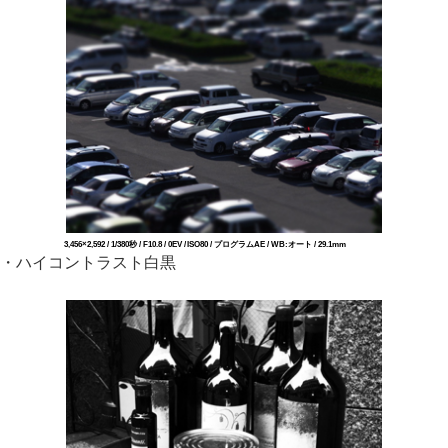
3,456×2,592 / 1/380秒 / F10.8 / 0EV / ISO80 / プログラムAE / WB:オート / 29.1mm
・ハイコントラスト白黒