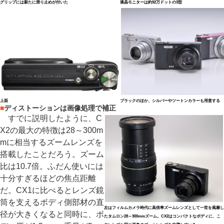
グリップには新たに滑り止めが付いた
液晶モニターは約92万ドットの3型
上面
ブラックのほか、シルバーやツートンカラーも用意する
■
ディストーションは画像処理で補正
すでに説明したように、C
X2の最大の特徴は28～300m
mに相当するズームレンズを
搭載したことだろう。ズーム
比は10.7倍。ふだん使いには
十分すぎるほどの焦点距離
だ。CX1に比べるとレンズ鏡
筒を支えるボディ側部材の直
左はフィルムカメラ時代に高倍率ズームレンズとして一世を風靡し
径が大きくなると同時に、ボ
たタムロン28～300mmズーム。CX2はコンパクトなボディに、こ