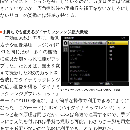
階でディストーションを補正しているのだ。カタログには記載
されていないが、広角撮影時の歪曲収差補正をないがしろにし
ないリコーの姿勢には好感が持てる。
■
手持ちでも使えるダイナミックレンジ拡大機能
有効画素数は929万。撮像
素子や画像処理エンジンはC
X1と同じだが、多くの機能
に改良が加えられ性能がアッ
プした。たとえば、露出を変
えて撮影した2枚のカットを
合成してダイナミックレンジ
の広い画像を得る「ダイナミ
ダイナミックレンジダブルショットには「AUTO」を追加
ックレンジダブルショット」
モードにAUTOを追加。より簡単な操作で利用できるにように
なった。このモードはHDR（ハイダイナミックレンジ）イメ
ージと基本原理は同じだが、CX2は高速で連写するので、手ブ
レにさえ気を付ければ手持ち撮影も可能。わざわざ三脚を用意
をする必要がないので気軽に利用でき、とても便利だ。