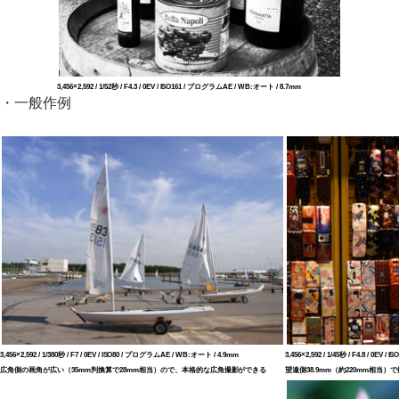
3,456×2,592 / 1/52秒 / F4.3 / 0EV / ISO161 / プログラムAE / WB:オート / 8.7mm
・一般作例
3,456×2,592 / 1/380秒 / F7 / 0EV / ISO80 / プログラムAE / WB:オート / 4.9mm
3,456×2,592 / 1/45秒 / F4.8 / 0E
広角側の画角が広い（35mm判換算で28mm相当）ので、本格的な広角撮影ができる
望遠側38.9mm（約220mm相当）