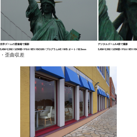
光学ズームの望遠端で撮影
デジタルズーム5.4倍で撮影
3,456×2,592 / 1/290秒 / F5.6 / 0EV / ISO100 / プログラムAE / WB:オート / 52.5mm
3,456×2,592 / 1/290秒 / F5.6 / 0
・歪曲収差