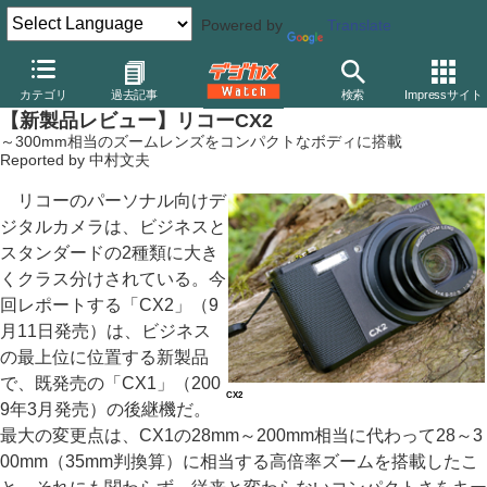
Powered by
Translate
デジカメ Watch
カメラ
レンズ一体型（コンパクト）カメラ
リ
カテゴリ
過去記事
検索
Impressサイト
【新製品レビュー】リコーCX2
～300mm相当のズームレンズをコンパクトなボディに搭載
Reported by 中村文夫
リコーのパーソナル向けデ
ジタルカメラは、ビジネスと
スタンダードの2種類に大き
くクラス分けされている。今
回レポートする「CX2」（9
月11日発売）は、ビジネス
の最上位に位置する新製品
で、既発売の「CX1」（200
CX2
9年3月発売）の後継機だ。
最大の変更点は、CX1の28mm～200mm相当に代わって28～3
00mm（35mm判換算）に相当する高倍率ズームを搭載したこ